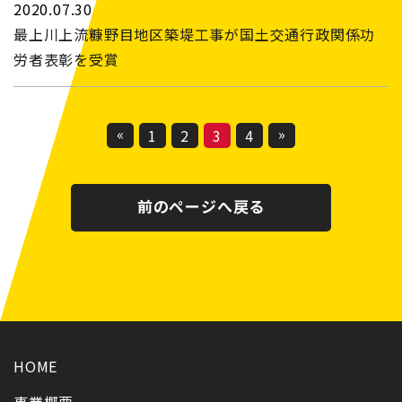
2020.07.30
最上川上流糠野目地区築堤工事が国土交通行政関係功
労者表彰を受賞
1
2
3
4
前のページへ戻る
HOME