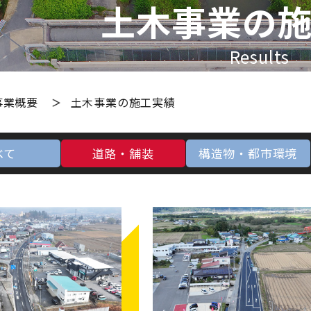
土木事業の
Results
事業概要
土木事業の施工実績
べて
道路・舗装
構造物・都市環境