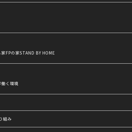
る家
FPの家
STAND BY HOME
容
働く環境
り組み