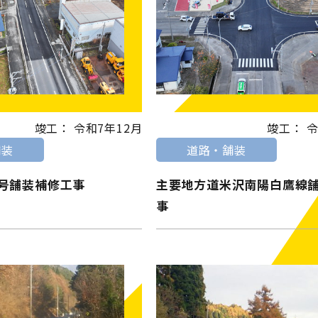
竣工： 令和7年12月
竣工： 令
舗装
道路・舗装
9号舗装補修工事
主要地方道米沢南陽白鷹線
事