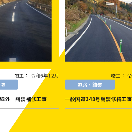
竣工： 令和6年12月
竣工： 令
舗装
道路・舗装
線外 舗装補修工事
一般国道348号舗装修繕工事